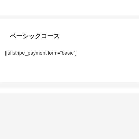
ベーシックコース
[fullstripe_payment form=”basic”]