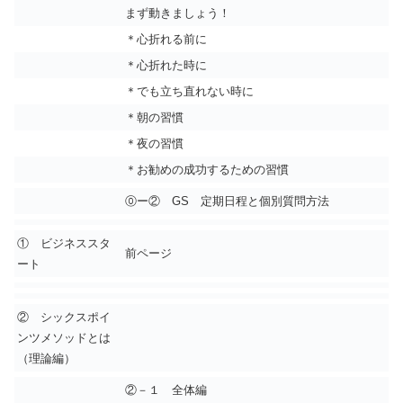
まず動きましょう！
＊心折れる前に
＊心折れた時に
＊でも立ち直れない時に
＊朝の習慣
＊夜の習慣
＊お勧めの成功するための習慣
⓪ー② GS 定期日程と個別質問方法
① ビジネススタ
前ページ
ート
② シックスポイ
ンツメソッドとは
（理論編）
②－１ 全体編