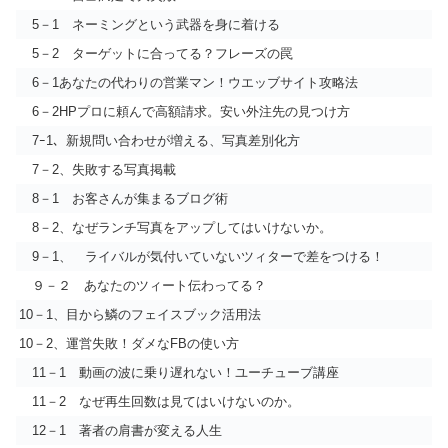
5－1 ネーミングという武器を身に着ける
5－2 ターゲットに合ってる？フレーズの罠
6－1あなたの代わりの営業マン！ウエッブサイト攻略法
6－2HPプロに頼んで高額請求。安い外注先の見つけ方
7ｰ1、新規問い合わせが増える、写真差別化方
7－2、失敗する写真掲載
8－1 お客さんが集まるブログ術
8－2、なぜランチ写真をアップしてはいけないか。
9－1、 ライバルが気付いていないツィターで差をつける！
９－２ あなたのツィート伝わってる？
10－1、目から鱗のフェイスブック活用法
10－2、運営失敗！ダメなFBの使い方
11－1 動画の波に乗り遅れない！ユーチューブ講座
11－2 なぜ再生回数は見てはいけないのか。
12－1 著者の肩書が変える人生