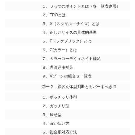
１、６っつのポイントとは（各一覧表参照）
２、TPOとは
３、S（スタイル・サイズ）とは
４、正しいサイズの具体的基準
５、F（ファブリック）とは
６、C(カラー）とは
７、カラーコーデくィネイト補足
８、理論運用補足
９、Vゾーンの組合せ一覧表
②ー２ 顧客別体型判断とカバーすべき点
１、ポッチャリ体型
２、ガッチリ型
３、痩せ型
４、背が低い方
５、複合系対応方法