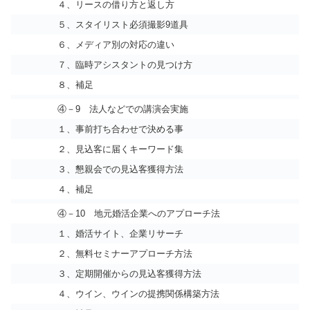
４、リースの借り方と返し方
５、スタイリスト必須撮影9道具
６、メディア別の対応の違い
７、臨時アシスタントの見つけ方
８、補足
④－9 法人などでの講演会実施
１、事前打ち合わせで決める事
２、見込客に届くキーワード集
３、懇親会での見込客獲得方法
４、補足
④－10 地元婚活企業へのアプローチ法
１、婚活サイト、企業リサーチ
２、無料セミナーアプローチ方法
３、定期開催からの見込客獲得方法
４、ウイン、ウインの提携関係構築方法