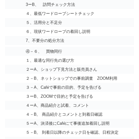
3ーB、 訪問チェック方法
４、最低ワードローブシートチェック
５、活用分と不足分
６、現状ワードローブの着回し説明
7、不要分の処分方法
④－６、 買物同行
１、最適な同行先の選び方
２ーA、ショップ下見方法と販売員さん
２－B、ネットショップでの事前調査 ZOOM利用
３－A、Caféで事前の目的、予定を告げる
３ーB、ZOOMで目的と予定を告げる
４ーA、商品紹介と試着、コメント
４－B, 商品紹介とコメントと到着日確認
５ーA、決済後にCaféにて事後追加着回し説明
５－B, 到着日以降のチェック日を確認、日程決定