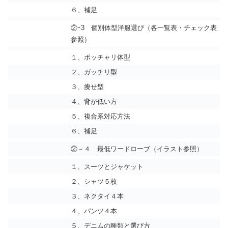
６、補足
②ｰ3 個別体型洋服選び（各一覧表・チェック表
参照）
１、ポッチャリ体型
２、ガッチリ型
３、痩せ型
４、背が低い方
５、複合系対応方法
６、補足
②－４ 最低ワードローブ（イラスト参照）
１、スーツとジャケット
２、シャツ５枚
３、ネクタイ４本
４、パンツ４本
５、デニムの種類と選び方