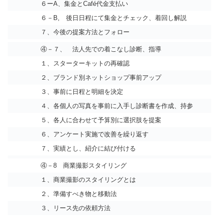
６ーA、集金とCafé代金支払い
６－B, 後日日程にて集金とチェック、着回し解説
７、今後の提案方法とフォロー
④－７、 法人先での着こなし診断、指導
１、スターターキットの再確認
２、ブランド別ネットショップ事前アップ
３、事前に日程と明細を決定
４、各個人の写真を事前に入手し診断書を作成、持参
５、各人に合わせて予算別に選択肢を提案
６、アンケート実施で改善を繰り返す
７、実績とし、紹介に結び付ける
④－8 商業撮影スタイリング
１、商業撮影のスタイリングとは
２、準備すべき物と移動法
３、リース先の依頼方法