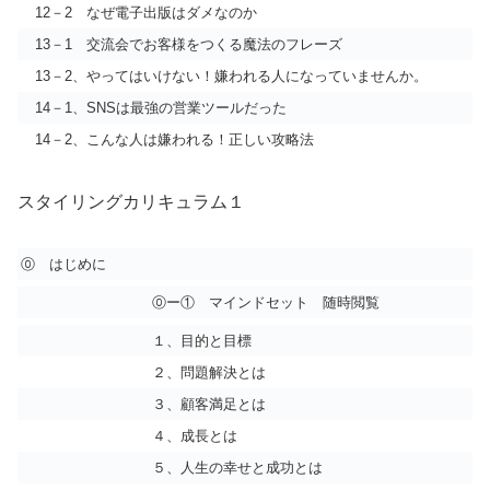
12－2 なぜ電子出版はダメなのか
13－1 交流会でお客様をつくる魔法のフレーズ
13－2、やってはいけない！嫌われる人になっていませんか。
14－1、SNSは最強の営業ツールだった
14－2、こんな人は嫌われる！正しい攻略法
スタイリングカリキュラム１
⓪ はじめに
⓪ー① マインドセット 随時閲覧
１、目的と目標
２、問題解決とは
３、顧客満足とは
４、成長とは
５、人生の幸せと成功とは